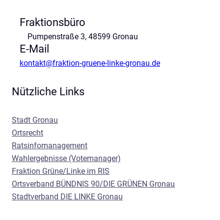
r
u
Fraktionsbüro
n
Pumpenstraße 3, 48599 Gronau
g
E-Mail
e
n
kontakt@fraktion-gruene-linke-gronau.de
!
Nützliche Links
Stadt Gronau
Ortsrecht
Ratsinfomanagement
Wahlergebnisse (Votemanager)
Fraktion Grüne/Linke im RIS
Ortsverband BÜNDNIS 90/DIE GRÜNEN Gronau
Stadtverband DIE LINKE Gronau