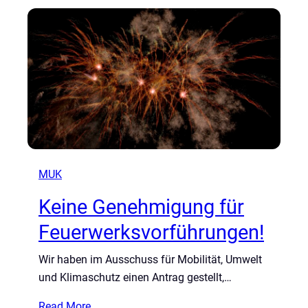
MUK
Keine Genehmigung für
Feuerwerksvorführungen!
Wir haben im Ausschuss für Mobilität, Umwelt
und Klimaschutz einen Antrag gestellt,…
:
Read More