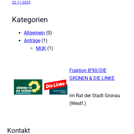
22.11.2025
r
F
Kategorien
e
u
Allgemein
(0)
e
Anträge
(1)
r
MUK
(1)
w
e
r
Fraktion B’90/DIE
k
GRÜNEN & DIE LINKE
s
v
im Rat der Stadt Gronau
o
(Westf.)
r
f
ü
h
Kontakt